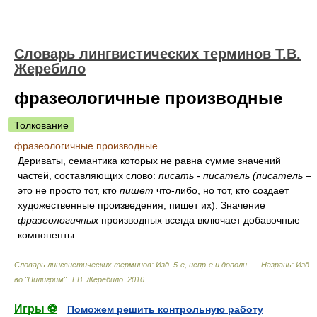
Словарь лингвистических терминов Т.В.
Жеребило
фразеологичные производные
Толкование
фразеологичные производные
Дериваты, семантика которых не равна сумме значений
частей, составляющих слово:
писать - писатель (писатель
–
это не просто тот, кто
пишет
что-либо, но тот, кто создает
художественные произведения, пишет их). Значение
фразеологичных
производных всегда включает добавочные
компоненты.
Словарь лингвистических терминов: Изд. 5-е, испр-е и дополн. — Назрань: Изд-
во "Пилигрим"
.
Т.В. Жеребило
.
2010
.
Игры ⚽
Поможем решить контрольную работу